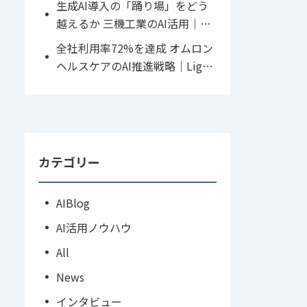
生成AI導入の「踊り場」をどう
越えるか 三機工業のAI活用｜Lig
htblue Boot Camp in 鎌倉 開催
全社利用率72%を達成 オムロン
レポート
ヘルスケアのAI推進戦略｜Light
blue Boot Camp in 鎌倉 開催レ
ポート
カテゴリー
AIBlog
AI活用ノウハウ
All
News
インタビュー