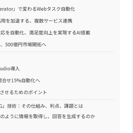
perator」で変わるWebタスク自動化
業データ活用を加速する、複数サービス連携
e」：顧客対応を自動化、満足度向上を実現するAI搭載
化、500億円市場開拓へ
udio導入
問合せ15%自動化へ
功させるためのポイント
AG」技術：その仕組み、利点、課題とは
はどのように情報を取得し、回答を生成するのか