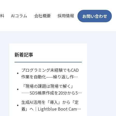
資料
AIコラム
会社概要
採用情報
お問い合わせ
新着記事
プログラミング未経験でもCAD
作業を自動化——繰り返し作業
をワンクリックへ
「現場の課題は現場で解く」
——SDS帳票作成を20分から5分
に短縮したAI×VBA活用術
生成AI活用を「導入」から「定
着」へ｜Lightblue Boot Camp
in 鎌倉 開催レポート