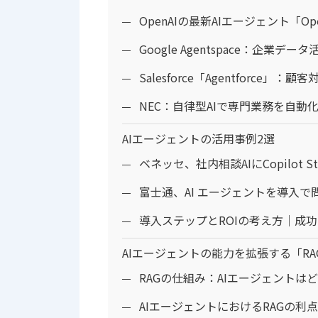
OpenAIの最新AIエージェント「O
Google Agentspace：企
Salesforce「Agentforc
NEC：自律型AIで専門業務を自動
AIエージェントの活用事例2選
ベネッセ、社内相談AIにCopilot St
富士通、AI エージェントを導入で
導入ステップとROIの考え方｜成
AIエージェントの能力を拡張する「R
RAGの仕組み：AIエージェント
AIエージェントにおけるRAGの利点