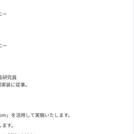
ニー
部
ニー
 上級研究員
場実装に従事。
om」を活用して実施いたします。
します。