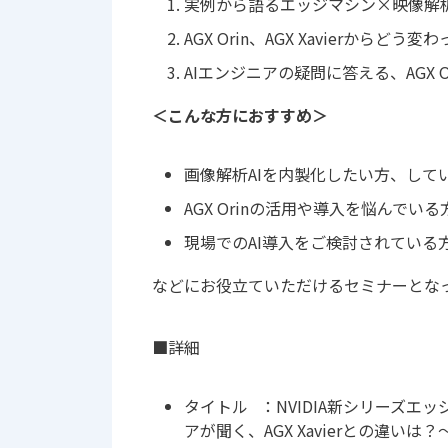
実例から語るエッジマシン×映像解析
AGX Orin、AGX Xavierからど
AIエンジニアの疑問に答える、AGX O
＜こんな方におすすめ＞
画像解析AIを内製化したい方、して
AGX Orinの活用や導入を悩んでいる
現場でのAI導入をご検討されている
などにお役立ていただけるセミナーとな
■
詳細
タイトル ：NVIDIA新シリーズエッジ
アが聞く、AGX Xavierとの違いは？