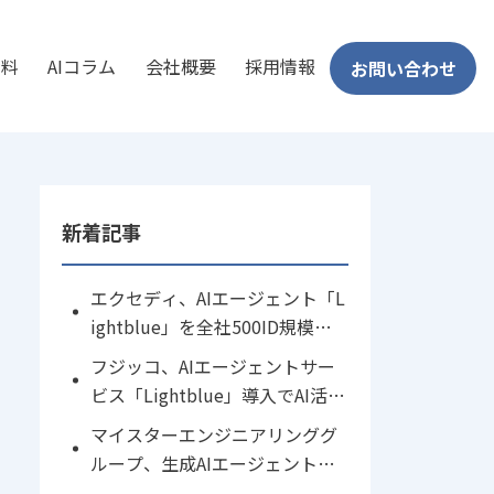
資料
AIコラム
会社概要
採用情報
お問い合わせ
新着記事
エクセディ、AIエージェント「L
ightblue」を全社500ID規模で
本格展開 〜基幹事業の「稼ぐ
フジッコ、AIエージェントサー
力」を磨き、その力を新事業創
ビス「Lightblue」導入でAI活用
出へ〜
を本格化 ― コスト・UI・セキュ
マイスターエンジニアリンググ
リティ課題を解決し生産性向上
ループ、生成AIエージェントサ
へ
ービス「Lightblue」を導入