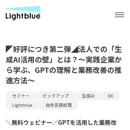
◤好評につき第二弾◢法人での「生
成AI活用の壁」とは？〜実践企業か
ら学ぶ、GPTの理解と業務改善の推
進方法〜
セミナー
ピックアップ
生成AI
DX
Lightblue
自然言語処理
＼無料ウェビナー／GPTを活用した業務改