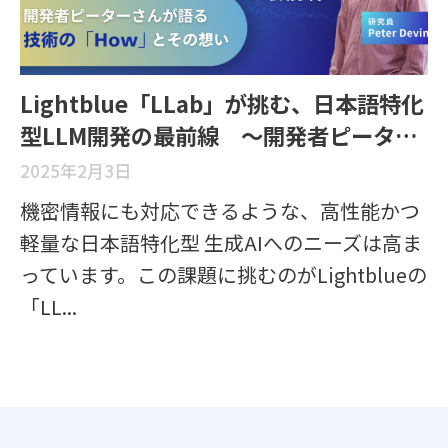
Lightblue「LLab」が挑む、日本語特化
型LLM開発の最前線 ～開発者ピーター
さんが語る、技術の「How」とその想い
2025年2月3日
～
機密情報にも対応できるような、高性能かつ
軽量な日本語特化型 生成AIへのニーズは高ま
っています。この課題に挑むのがLightblueの
「LL...