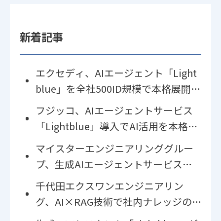
新着記事
エクセディ、AIエージェント「Light
blue」を全社500ID規模で本格展開
〜基幹事業の「稼ぐ力」を磨き、そ
フジッコ、AIエージェントサービス
の力を新事業創出へ〜
「Lightblue」導入でAI活用を本格化
― コスト・UI・セキュリティ課題を
マイスターエンジニアリンググルー
解決し生産性向上へ
プ、生成AIエージェントサービス「Li
ghtblue」を導入
千代田エクスワンエンジニアリン
グ、AI×RAG技術で社内ナレッジの
「形式知化」を実現。AIエージェン