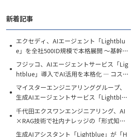
新着記事
エクセディ、AIエージェント「Lightblu
e」を全社500ID規模で本格展開 〜基幹事
業の「稼ぐ力」を磨き、その力を新事業
フジッコ、AIエージェントサービス「Lig
創出へ〜
htblue」導入でAI活用を本格化 ― コス
ト・UI・セキュリティ課題を解決し生産
マイスターエンジニアリンググループ、
性向上へ
生成AIエージェントサービス「Lightblu
e」を導入
千代田エクスワンエンジニアリング、AI
×RAG技術で社内ナレッジの「形式知
化」を実現。AIエージェント「Lightblu
生成AIアシスタント「Lightblue」が「H