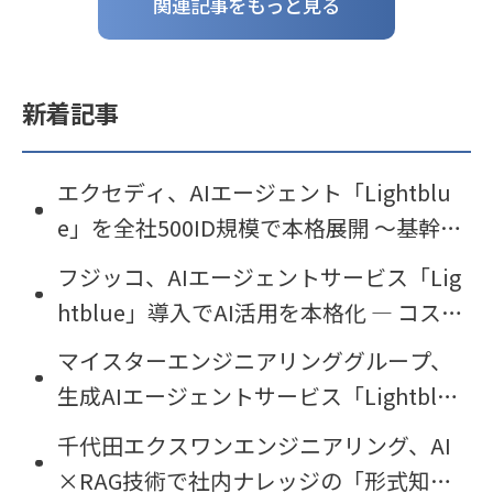
関連記事をもっと見る
新着記事
エクセディ、AIエージェント「Lightblu
e」を全社500ID規模で本格展開 〜基幹事
業の「稼ぐ力」を磨き、その力を新事業
フジッコ、AIエージェントサービス「Lig
創出へ〜
htblue」導入でAI活用を本格化 ― コス
ト・UI・セキュリティ課題を解決し生産
マイスターエンジニアリンググループ、
性向上へ
生成AIエージェントサービス「Lightblu
e」を導入
千代田エクスワンエンジニアリング、AI
×RAG技術で社内ナレッジの「形式知