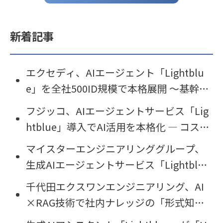
新着記事
エクセディ、AIエージェント「Lightblu
e」を全社500ID規模で本格展開 〜基幹事
業の「稼ぐ力」を磨き、その力を新事業
フジッコ、AIエージェントサービス「Lig
創出へ〜
htblue」導入でAI活用を本格化 ― コス
ト・UI・セキュリティ課題を解決し生産
マイスターエンジニアリンググループ、
性向上へ
生成AIエージェントサービス「Lightblu
e」を導入
千代田エクスワンエンジニアリング、AI
×RAG技術で社内ナレッジの「形式知
化」を実現。AIエージェント「Lightblu