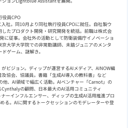
ightblue Assistantを展開。
役員CPO
s株式会社に入社。同10月より同社執行役員CPOに就任。自社製ウ
を利用したプロダクト開発・研究開発を統括。前職は株式会
究開発に従事。会社外の活動として防衛装備庁イノベーショ
東京大学大学院での非常勤講師、未踏ジュニアのメンタ
ードゲーム、謎解き。
がビジョン。ディップが運営するAIメディア、AINOW編
普及協会、協議員。書籍「生成AI導入の教科書」など
の他、AI領域で幅広く活動。AIベンチャー「Carnot」の
ynthalyの顧問、日本最大のAI活用コミュニティ
パートナーインフルエンサー、ディップの生成AI活用推進プロ
推進も務める。AIに関するトークセッションのモデレーターや登