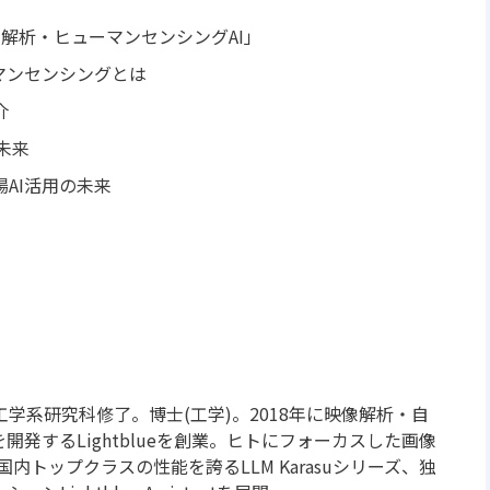
動画解析‧ヒューマンセンシングAI」
マンセンシングとは
介
未来
AI活⽤の未来
学系研究科修了。博士(工学)。2018年に映像解析・自
開発するLightblueを創業。ヒトにフォーカスした画像
」や国内トップクラスの性能を誇るLLM Karasuシリーズ、独