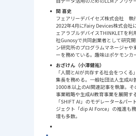
自データ活用のためのLLMアプリケーションL
関 喜史
フェアリーデバイセズ株式会社 執行
2022年4月にFairy Device
ェアラブルデバイスTHINKLET
社Gunosyで共同創業者として研
ン研究所のプログラムマネージャや
ーを務めている。趣味はポケモンカ
おざけん（小澤健祐）
「人間とAIが共存する社会をつくる」
集長を務める。一般社団法人生成AI
1000本以上のAI関連記事を執筆。そ
事業戦略や生成AI教育事業を展開するC
「SHIFT AI」のモデレーター&
ジェクト「dip AI Force」の
壇も多数。