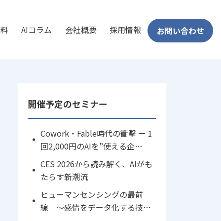
資料
AIコラム
会社概要
採用情報
お問い合わせ
開催予定のセミナー
Cowork・Fable時代の衝撃 ー 1
回2,000円のAIを”使える企
業”と”使えない企業”を分けるも
CES 2026から読み解く、AIがも
の
たらす新潮流
ヒューマンセンシングの最前
線 〜感情をデータ化する技術
と活用のリアル〜